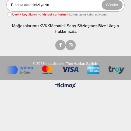
Gönder
Üyelik koşullarını
ve
kişisel verilerimin
korunmasını kabul ediyorum.
Mağazalarımız
KVKK
Mesafeli Satış Sözleşmesi
Bize Ulaşın
Hakkımızda
© 2023
siteadi.com
- Tüm Hakları Saklıdır.