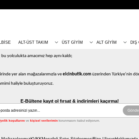
LBİSE
ALT-ÜST TAKIM
ÜST GİYİM
ALT GİYİM
DIŞ
 bu yolculukta amacımız hep aynı kaldı;
irinde yer alan mağazalarımızla ve
elcinbutik.com
üzerinden Türkiye’nin dör
samimi haliyle buluşturuyoruz.
E-Bültene kayıt ol fırsat & indirimleri kaçırma!
Gönde
yelik koşullarını
ve
kişisel verilerimin
korunmasını kabul ediyorum.
Mağazalarımız
KVKK
Mesafeli Satış Sözleşmesi
Bize Ulaşın
Hakkımızda