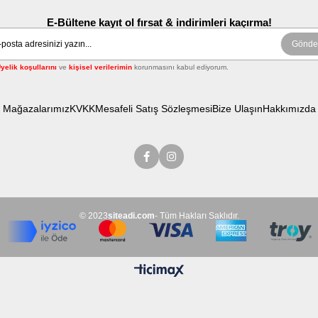
E-Bültene kayıt ol fırsat & indirimleri kaçırma!
Gönde
yelik koşullarını
ve
kişisel verilerimin
korunmasını kabul ediyorum.
Mağazalarımız
KVKK
Mesafeli Satış Sözleşmesi
Bize Ulaşın
Hakkımızda
© 2023
siteadi.com
- Tüm Hakları Saklıdır.