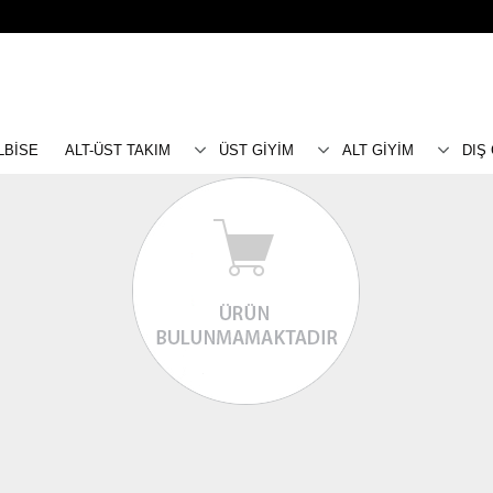
LBİSE
ALT-ÜST TAKIM
ÜST GİYİM
ALT GİYİM
DIŞ