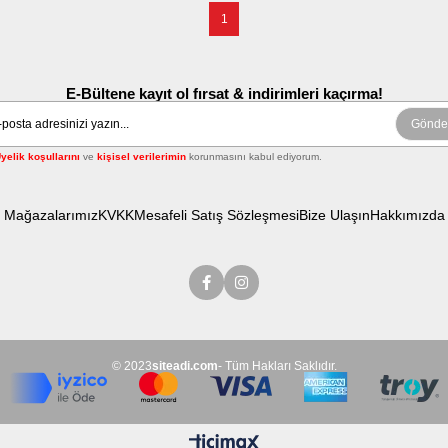
1
E-Bültene kayıt ol fırsat & indirimleri kaçırma!
Gönde
yelik koşullarını
ve
kişisel verilerimin
korunmasını kabul ediyorum.
Mağazalarımız
KVKK
Mesafeli Satış Sözleşmesi
Bize Ulaşın
Hakkımızda
© 2023
siteadi.com
- Tüm Hakları Saklıdır.