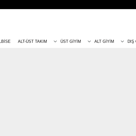
LBİSE
ALT-ÜST TAKIM
ÜST GİYİM
ALT GİYİM
DIŞ