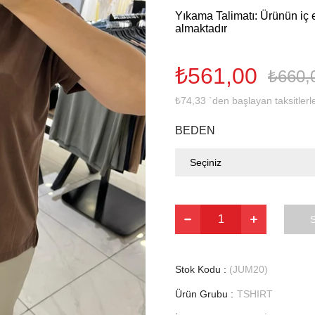
Yıkama Talimatı: Ürünün iç e
almaktadır
₺561,00
₺660,
₺74,33
`den başlayan taksitlerl
BEDEN
Stok Kodu
(JUM20)
Ürün Grubu :
TSHIRT