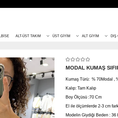
LBİSE
ALT-ÜST TAKIM
ÜST GİYİM
ALT GİYİM
DIŞ
MODAL KUMAŞ SIFI
Kumaş Türü: % 70Modal , %
Kalıp: Tam Kalıp
Boy Ölçüsü :70 Cm
El ile ölçümlerde 2-3 cm farkl
Modelin Giydiği Beden : 36