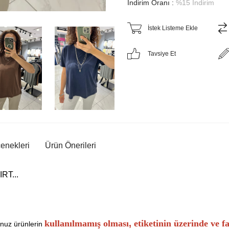
İndirim Oranı
:
%
15
İndirim
İstek Listeme Ekle
Tavsiye Et
nekleri
Ürün Önerileri
RT...
kullanılmamış olması
,
etiketinin üzerinde ve f
unuz ürünlerin