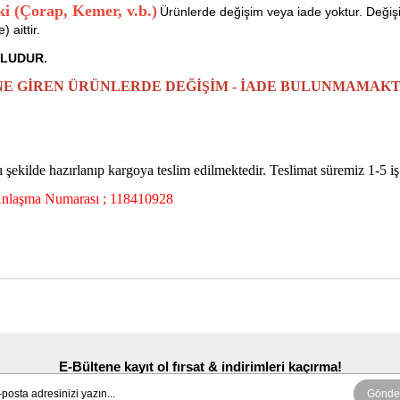
i (Çorap, Kemer, v.b.)
Ürünlerde değişim veya iade yoktur. Değişi
) aittir.
NLUDUR.
NE GİREN ÜRÜNLERDE DEĞİŞİM - İADE BULUNMAMAK
ı şekilde hazırlanıp kargoya teslim edilmektedir. Teslimat süremiz 1-5 i
Anlaşma Numarası ; 118410928
E-Bültene kayıt ol fırsat & indirimleri kaçırma!
Gönde