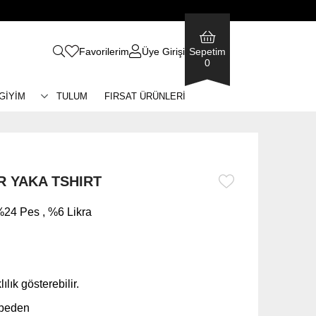
Favorilerim
Üye Girişi
Sepetim
0
 GİYİM
TULUM
FIRSAT ÜRÜNLERİ
R YAKA TSHIRT
24 Pes , %6 Likra
ılık gösterebilir.
 beden