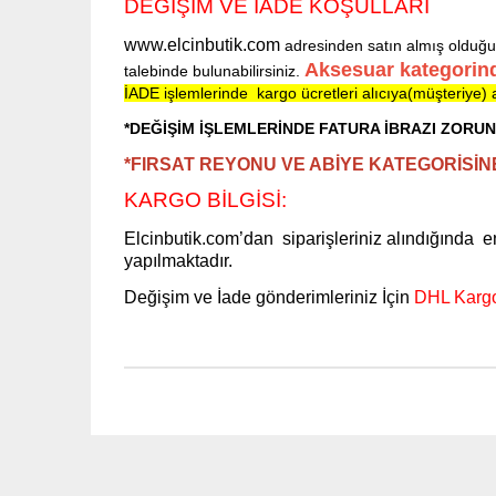
DEĞİŞİM VE İADE KOŞULLARI
www.elcinbutik.com
adresinden satın almış olduğu
Aksesuar kategorind
talebinde bulunabilirsiniz.
İADE işlemlerinde kargo ücretleri alıcıya(müşteriye) ai
*DEĞİŞİM İŞLEMLERİNDE FATURA İBRAZI ZORU
*
FIRSAT REYONU VE ABİYE KATEGORİSİ
KARGO BİLGİSİ:
Elcinbutik.com’dan siparişleriniz alındığında e
yapılmaktadır.
Değişim ve İade gönderimleriniz İçin
DHL Kargo