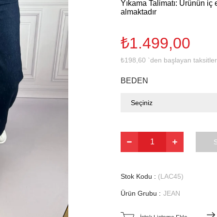
Yıkama Talimatı: Ürünün iç e
almaktadır
₺1.499,00
₺198,60
`den başlayan taksitler
BEDEN
Stok Kodu
(LAC45)
Ürün Grubu :
JEAN