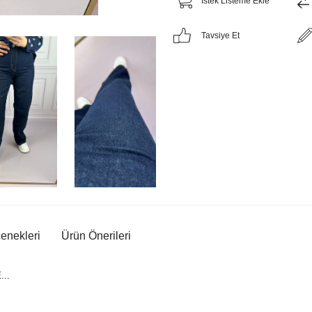
İstek Listeme Ekle
Tavsiye Et
nekleri
Ürün Önerileri
..