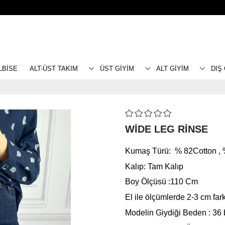
LBİSE
ALT-ÜST TAKIM
ÜST GİYİM
ALT GİYİM
DIŞ
WİDE LEG RİNSE
Kumaş Türü: % 82Cotton , 
Kalıp: Tam Kalıp
Boy Ölçüsü :110 Cm
El ile ölçümlerde 2-3 cm farkl
Modelin Giydiği Beden : 36 b