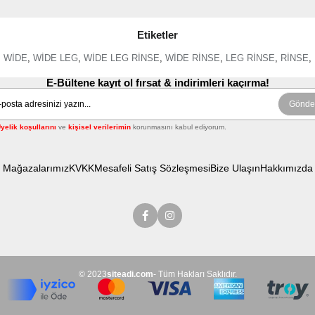
Etiketler
WİDE
,
WİDE LEG
,
WİDE LEG RİNSE
,
WİDE RİNSE
,
LEG RİNSE
,
RİNSE
,
E-Bültene kayıt ol fırsat & indirimleri kaçırma!
Gönde
yelik koşullarını
ve
kişisel verilerimin
korunmasını kabul ediyorum.
Mağazalarımız
KVKK
Mesafeli Satış Sözleşmesi
Bize Ulaşın
Hakkımızda
© 2023
siteadi.com
- Tüm Hakları Saklıdır.