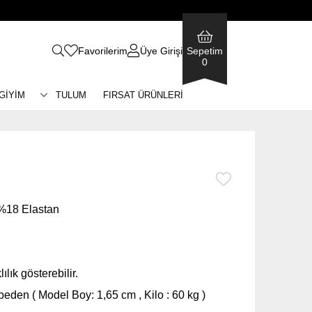
Favorilerim
Üye Girişi
Sepetim
0
 GİYİM
TULUM
FIRSAT ÜRÜNLERİ
%18 Elastan
ılık gösterebilir.
eden ( Model Boy: 1,65 cm , Kilo : 60 kg )