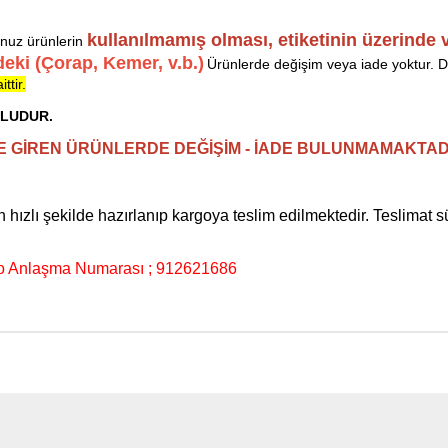
kullanılmamış olması
,
etiketinin üzerinde 
nuz ürünlerin
eki (Çorap, Kemer, v.b.)
Ürünlerde değişim veya iade yoktur. De
ttir.
NLUDUR.
NE GİREN ÜRÜNLERDE DEĞİŞİM - İADE BULUNMAMAKTAD
n hızlı şekilde hazırlanıp kargoya teslim edilmektedir. Teslimat
 Anlaşma Numarası ; 912621686